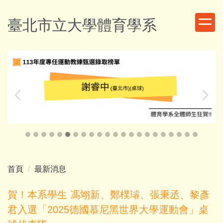
跳
到
臺北市立大學體育學系
主
要
內
容
區
首頁
最新消息
賀！本系學生 馮翊新、鄭樸璿、張秉丞、黎彥
君入選「2025德國慕尼黑世界大學運動會」桌