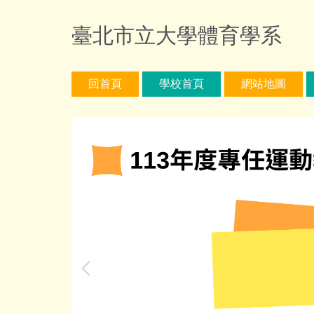
跳
到
臺北市立大學體育學系
主
要
內
回首頁
學校首頁
網站地圖
容
區