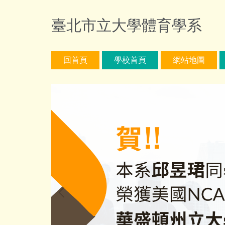
跳
到
臺北市立大學體育學系
主
要
內
回首頁
學校首頁
網站地圖
容
區