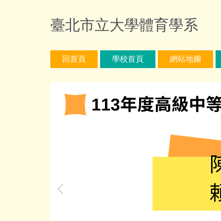
跳
到
臺北市立大學體育學系
主
要
內
回首頁
學校首頁
網站地圖
容
區