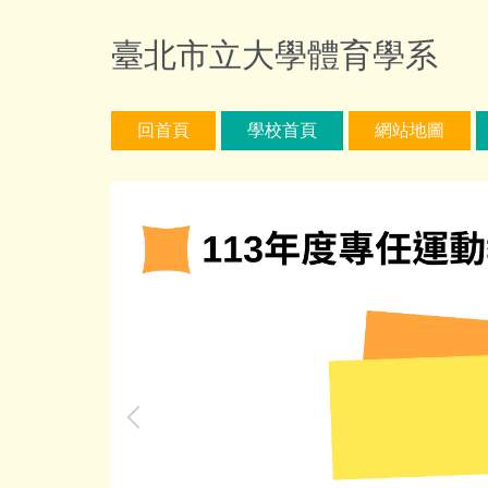
跳
到
臺北市立大學體育學系
主
要
內
回首頁
學校首頁
網站地圖
容
區