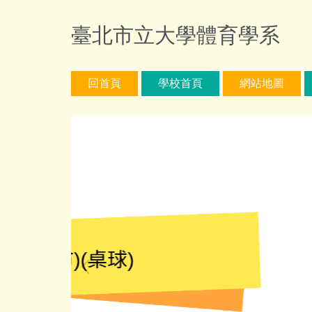
跳
到
臺北市立大學體育學系
主
要
內
回首頁
學校首頁
網站地圖
容
區