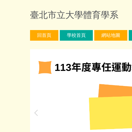
跳
到
臺北市立大學體育學系
主
要
內
回首頁
學校首頁
網站地圖
容
區